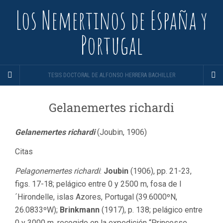
Los Nemertinos de España y
Portugal
TESIS DOCTORAL DE ALFONSO HERRERA BACHILLER
Gelanemertes richardi
Gelanemertes richardi
(Joubin, 1906)
Citas
Pelagonemertes richardi
:
Joubin
(1906), pp. 21-23,
figs. 17-18; pelágico entre 0 y 2500 m, fosa de l
´Hirondelle, islas Azores, Portugal (39.6000ºN,
26.0833ºW);
Brinkmann
(1917), p. 138; pelágico entre
0 y 3000 m, recogido en la expedición “Princesse