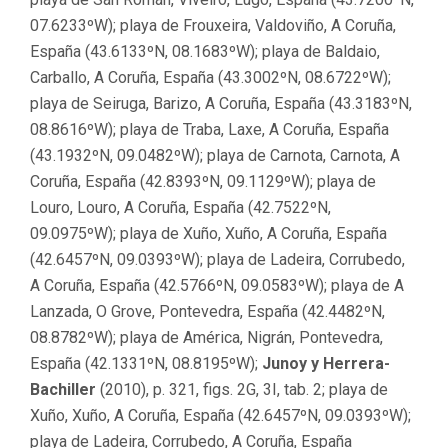
07.6233ºW); playa de Frouxeira, Valdoviño, A Coruña,
España (43.6133ºN, 08.1683ºW); playa de Baldaio,
Carballo, A Coruña, España (43.3002ºN, 08.6722ºW);
playa de Seiruga, Barizo, A Coruña, España (43.3183ºN,
08.8616ºW); playa de Traba, Laxe, A Coruña, España
(43.1932ºN, 09.0482ºW); playa de Carnota, Carnota, A
Coruña, España (42.8393ºN, 09.1129ºW); playa de
Louro, Louro, A Coruña, España (42.7522ºN,
09.0975ºW); playa de Xuño, Xuño, A Coruña, España
(42.6457ºN, 09.0393ºW); playa de Ladeira, Corrubedo,
A Coruña, España (42.5766ºN, 09.0583ºW); playa de A
Lanzada, O Grove, Pontevedra, España (42.4482ºN,
08.8782ºW); playa de América, Nigrán, Pontevedra,
España (42.1331ºN, 08.8195ºW);
Junoy y Herrera-
Bachiller
(2010), p. 321, figs. 2G, 3I, tab. 2; playa de
Xuño, Xuño, A Coruña, España (42.6457ºN, 09.0393ºW);
playa de Ladeira, Corrubedo, A Coruña, España