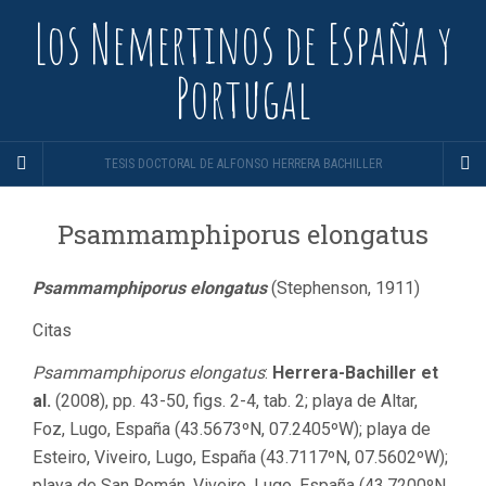
Los Nemertinos de España y
Portugal
TESIS DOCTORAL DE ALFONSO HERRERA BACHILLER
Psammamphiporus elongatus
Psammamphiporus elongatus
(Stephenson, 1911)
Citas
Psammamphiporus elongatus
:
Herrera-Bachiller et
al.
(2008), pp. 43-50, figs. 2-4, tab. 2; playa de Altar,
Foz, Lugo, España (43.5673ºN, 07.2405ºW); playa de
Esteiro, Viveiro, Lugo, España (43.7117ºN, 07.5602ºW);
playa de San Román, Viveiro, Lugo, España (43.7200ºN,