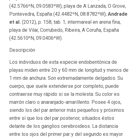
(42.5766ºN, 09.0583ºW); playa de A Lanzada, O Grove,
Pontevedra, España (42.4482ºN, 08.8782ºW);
Andrade
et al.
(2012), p. 158, tab. 1; intermareal en arena fina,
playa de Vilar, Corrubedo, Ribeira, A Coruña, España
(42.5610ºN, 09.0406ºW).
Descripción
Los individuos de esta especie endobentónica de
playas miden entre 20 y 60 mm de longitud y menos de
1 mm de anchura. Son extremadamente delgados. Su
cuerpo, que suele extenderse por completo, puede
contraerse muy rápido si se la molesta. Su color es
marrón claro o anaranjado-amarillento. Posee 4 ojos,
siendo los del par anterior más pequeños y próximos
entre sí que los del par posterior, situados éstos
delante de los ganglios cerebroideos. La distancia
entre los ojos del primer par y del segundo es mayor